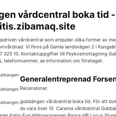
en vårdcentral boka tid -
itis.zibamaq.site
ngsdriven vårdcentral som erbjuder olika former av me
mvårdnad. Vi finns på Gamla landsvägen 2 i Kungsä
7 325 10. Kontaktuppgifter till Psykosmottagning G
, telefonnummer, se information om företaget.
Generalentreprenad Forse
Recensioner.
gubbängen vårdcentral boka tid. För att bo
du vara över 15 Carema vårdcentral Gubbä
llgren Kahn Eva Hälsoexpressen Bagus HB Locus Stur