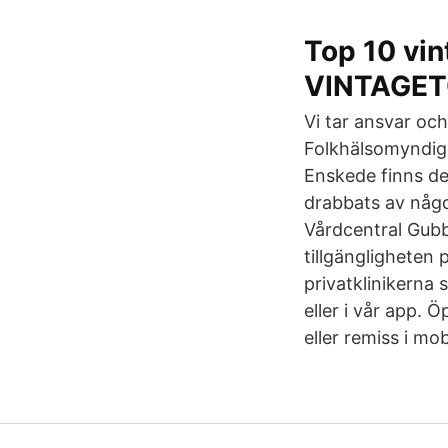
Top 10 vi
VINTAGET
Vi tar ansvar oc
Folkhälsomyndigh
Enskede finns det
drabbats av någ
Vårdcentral Gub
tillgängligheten 
privatklinikerna
eller i vår app. 
eller remiss i mob