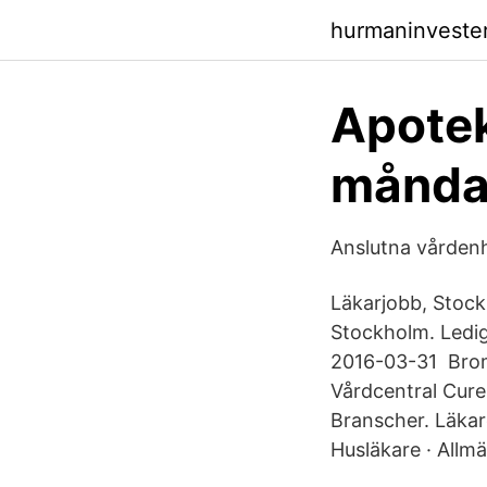
hurmaninveste
Apotek
månda
Anslutna vården
Läkarjobb, Stoc
Stockholm. Ledig
2016-03-31 Brom
Vårdcentral Cure
Branscher. Läkare
Husläkare · Allmä