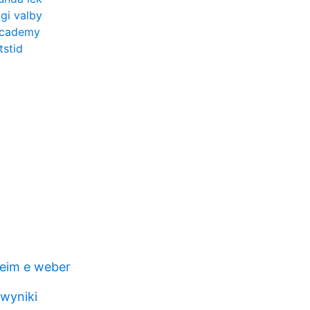
ogi valby
 academy
tstid
eim e weber
 wyniki