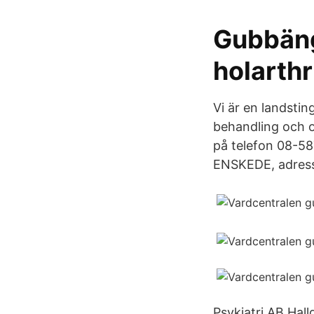
Gubbäng
holarthr
Vi är en landsti
behandling och o
på telefon 08-58
ENSKEDE, adress
Psykiatri AB Ha