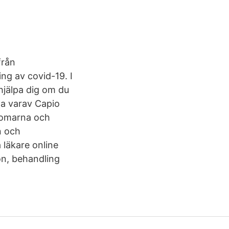
från
ng av covid-19. I
hjälpa dig om du
a varav Capio
domarna och
n och
 läkare online
ion, behandling