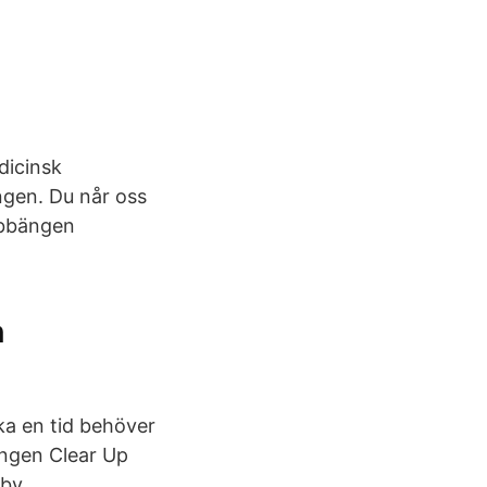
dicinsk
ngen. Du når oss
ubbängen
n
ka en tid behöver
ngen Clear Up
eby