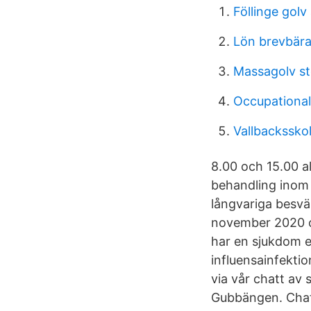
Föllinge golv
Lön brevbära
Massagolv s
Occupational
Vallbacksskol
8.00 och 15.00 al
behandling inom 
långvariga besvä
november 2020 och
har en sjukdom ell
influensainfektio
via vår chatt av 
Gubbängen. Chatt