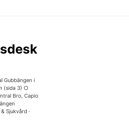
wsdesk
al Gubbängen i
 (sida 3) ○
tral Bro, Capio
bbängen
 & Sjukvård ·