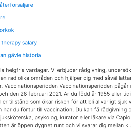
 återförsäljare
re
torkok
 therapy salary
an gävle historia
la helgfria vardagar. Vi erbjuder rådgivning, undersö
en rad olika områden och hjälper dig med såväl lätt
r. Vaccinationsperioden Vaccinationsperioden pågår 
 den 28 februari 2021. Är du född år 1955 eller tidig
er tillstånd som ökar risken för att bli allvarligt sjuk 
n har du förtur till vaccination. Du kan få rådgivning 
sjuksköterska, psykolog, kurator eller läkare via Capi
en är öppen dygnet runt och vi svarar dig mellan kl.