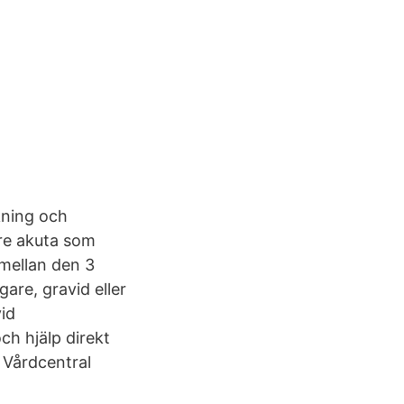
kning och
are akuta som
mellan den 3
are, gravid eller
vid
och hjälp direkt
o Vårdcentral