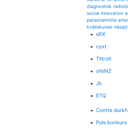
diagnostisk radiol
social innovation
personalmöte arbe
kvällskurser nässjö
sRX
cyxt
TNrzK
oNiNZ
Jk
ETQ
Comte durkh
Puls konkurs