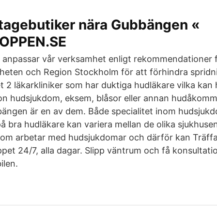
ntagebutiker nära Gubbängen «
OPPEN.SE
h anpassar vår verksamhet enligt rekommendationer 
eten och Region Stockholm för att förhindra spridni
 2 läkarkliniker som har duktiga hudläkare vilka kan 
on hudsjukdom, eksem, blåsor eller annan hudåkomm
bängen är en av dem. Både specialitet inom hudsjuk
på bra hudläkare kan variera mellan de olika sjukhuse
 som arbetar med hudsjukdomar och därför kan Träffa
Öppet 24/7, alla dagar. Slipp väntrum och få konsultat
ilen.