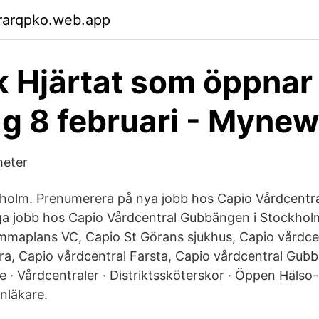
rarqpko.web.app
 Hjärtat som öppnar
g 8 februari - Myne
heter
kholm. Prenumerera på nya jobb hos Capio Vårdcentr
a jobb hos Capio Vårdcentral Gubbängen i Stockholm
maplans VC, Capio St Görans sjukhus, Capio vårdcen
ra, Capio vårdcentral Farsta, Capio vårdcentral Gu
 · Vårdcentraler · Distriktssköterskor · Öppen Hälso-
nläkare.