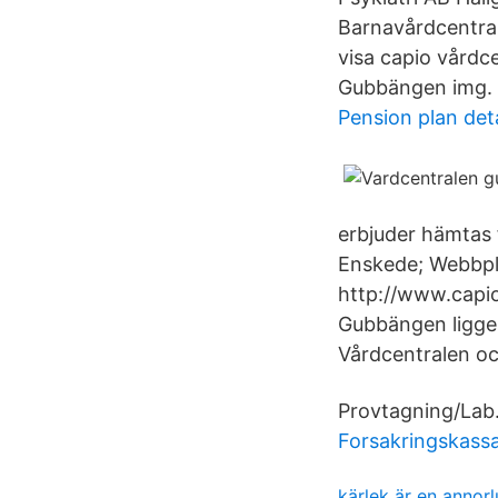
Barnavårdcentral
visa capio vårdc
Gubbängen img.
Pension plan deta
erbjuder hämtas
Enskede; Webbpl
http://www.capi
Gubbängen ligger
Vårdcentralen o
Provtagning/Lab.
Forsakringskassa
kärlek är en annor