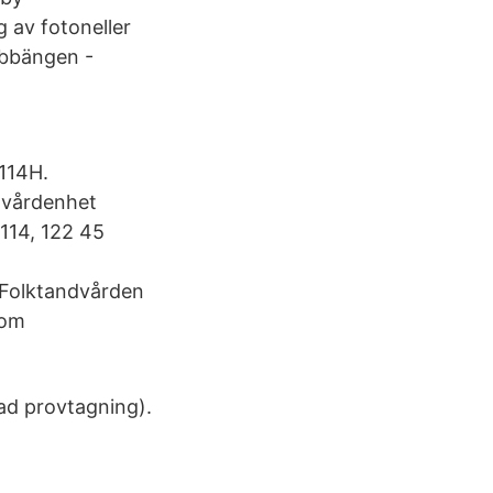
 av fotoneller
ubbängen -
114H.
 vårdenhet
114, 122 45
 Folktandvården
som
ad provtagning).