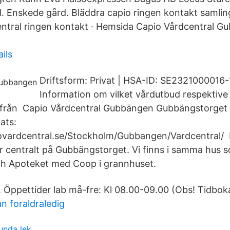
. Enskede gård. Bläddra capio ringen kontakt samling
entral ringen kontakt · Hemsida Capio Vårdcentral G
ils
Driftsform: Privat | HSA-ID: SE2321000016-
Information om vilket vårdutbud respektive
 från Capio Vårdcentral Gubbängen Gubbängstorget 
ats:
ovardcentral.se/Stockholm/Gubbangen/Vardcentral/
 centralt på Gubbängstorget. Vi finns i samma hus 
ch Apoteket med Coop i grannhuset.
 Öppettider lab må-fre: Kl 08.00-09.00 (Obs! Tidbok
n foraldraledig
lunda lek