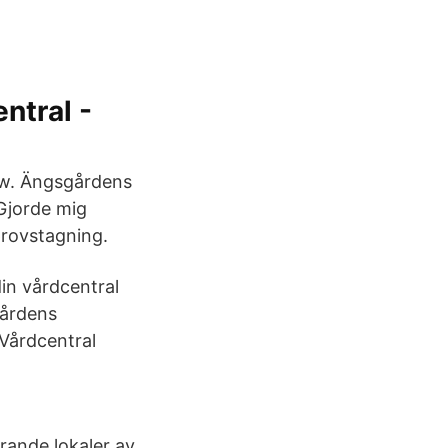
ntral -
ww. Ängsgårdens
 Gjorde mig
provstagning.
in vårdcentral
gårdens
Vårdcentral
rande lokaler av