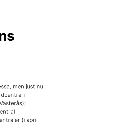
ns
sa, men just nu
dcentral i
Västerås);
entral
traler (i april