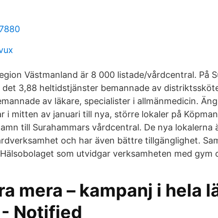
 7880
vux
egion Västmanland är 8 000 listade/vårdcentral. På
 det 3,88 heltidstjänster bemannade av distriktssköte
bemannade av läkare, specialister i allmänmedicin. Än
ar i mitten av januari till nya, större lokaler på Köpm
namn till Surahammars vårdcentral. De nya lokalerna ä
rdverksamhet och har även bättre tillgänglighet. Sam
Hälsobolaget som utvidgar verksamheten med gym o
a mera – kampanj i hela lä
- Notified