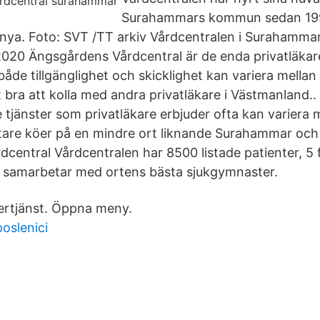
Surahammars kommun sedan 199
nya. Foto: SVT /TT arkiv Vårdcentralen i Surahammar f
020 Ängsgårdens Vårdcentral är de enda privatläkar
de tillgänglighet och skicklighet kan variera mellan 
t bra att kolla med andra privatläkare i Västmanland.
e tjänster som privatläkare erbjuder ofta kan varier
rtare köer på en mindre ort liknande Surahammar oc
central Vårdcentralen har 8500 listade patienter, 5 f
i samarbetar med ortens bästa sjukgymnaster.
kertjänst. Öppna meny.
poslenici