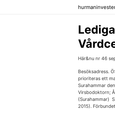
hurmaninveste
Lediga
Vårdce
Här&nu nr 46 se
Besöksadress. Ö
prioriteras ett m
Surahammar den 5
Virsbodoktorn; 
(Surahammar) Sam
2015). Förbunde