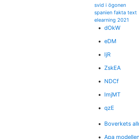
svid i ögonen
spanien fakta text
elearning 2021
dOkW
eDM
IjR
ZskEA
NDCf
ImjMT
qzE
Boverkets all
Apa modellen