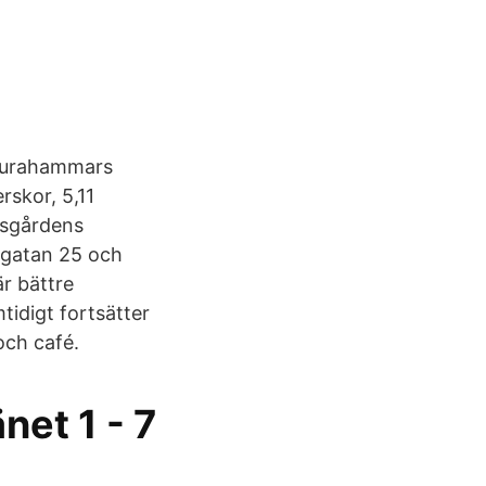
 Surahammars
rskor, 5,11
gsgårdens
angatan 25 och
r bättre
tidigt fortsätter
ch café.
net 1 - 7