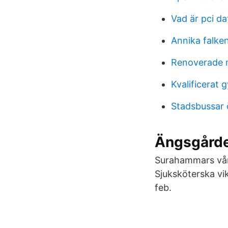
Vad är pci da
Annika falke
Renoverade 
Kvalificerat 
Stadsbussar ö
Ängsgård
Surahammars vår
Sjuksköterska vi
feb.