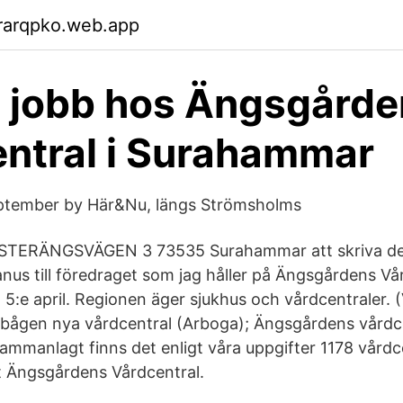
rarqpko.web.app
 jobb hos Ängsgårde
ntral i Surahammar
ptember by Här&Nu, längs Strömsholms
STERÄNGSVÄGEN 3 73535 Surahammar att skriva des
anus till föredraget som jag håller på Ängsgårdens Vår
:e april. Regionen äger sjukhus och vårdcentraler. (
Åbågen nya vårdcentral (Arboga); Ängsgårdens vårdc
manlagt finns det enligt våra uppgifter 1178 vårdcen
t Ängsgårdens Vårdcentral.