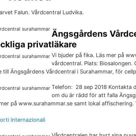
arvet Falun. Vårdcentral Ludvika.
Ängsgårdens Vårdce
ickliga privatläkare
Vi bjuder på fika. Läs mer på w
vårdcentral. Plats: Biosalongen.
e till Ängsgårdens Vårdcentral i Surahammar, för cell
Telefon: 28 sep 2018 Kontakta d
om du är rädd för att falla Ängs
 mer på www.surahammar.se samt lokal affischering. 
orti internazionali
Vårdcentralen har hyrt sina nuva