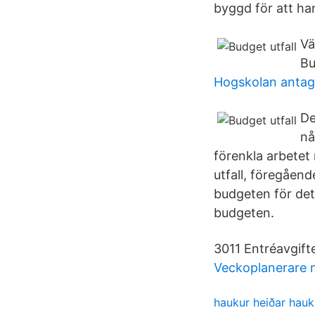
byggd för att ha
Vä
Bu
Hogskolan antag
De
nå
förenkla arbetet
utfall, föregåend
budgeten för det 
budgeten.
3011 Entréavgifter
Veckoplanerare m
haukur heiðar hau