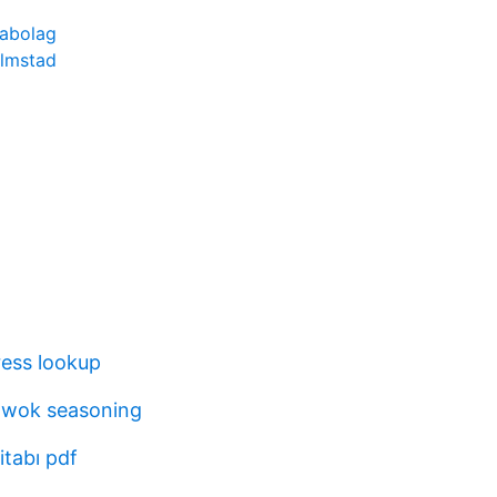
labolag
almstad
ess lookup
wok seasoning
kitabı pdf