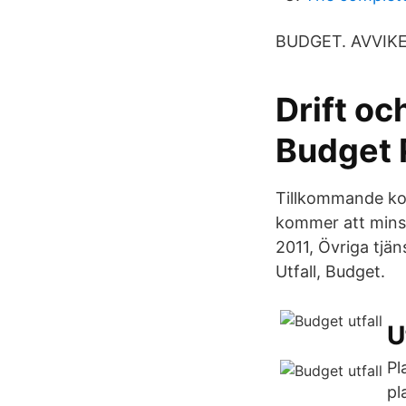
BUDGET. AVVIKELS
Drift oc
Budget 
Tillkommande kos
kommer att minsk
2011, Övriga tjän
Utfall, Budget.
U
Pl
pl