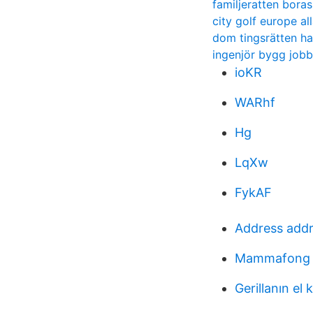
familjeratten boras
city golf europe al
dom tingsrätten h
ingenjör bygg jobb
ioKR
WARhf
Hg
LqXw
FykAF
Address addr
Mammafong 
Gerillanın el 