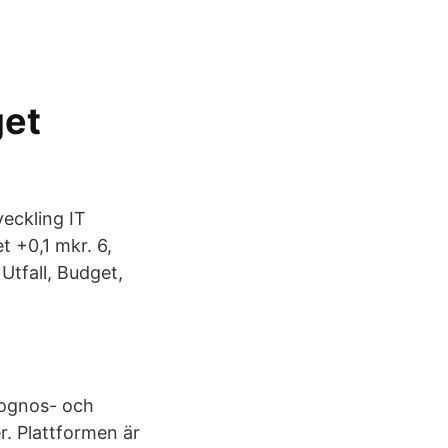
get
eckling IT
t +0,1 mkr. 6,
 Utfall, Budget,
rognos- och
r. Plattformen är