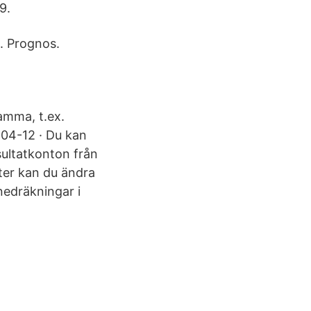
9.
. Prognos.
amma, t.ex.
-04-12 · Du kan
ultatkonton från
fter kan du ändra
nedräkningar i