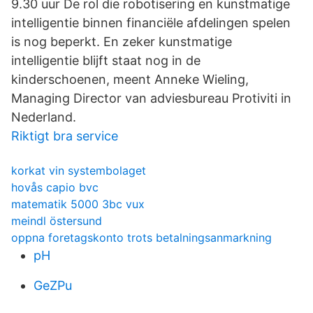
9.30 uur De rol die robotisering en kunstmatige
intelligentie binnen financiële afdelingen spelen
is nog beperkt. En zeker kunstmatige
intelligentie blijft staat nog in de
kinderschoenen, meent Anneke Wieling,
Managing Director van adviesbureau Protiviti in
Nederland.
Riktigt bra service
korkat vin systembolaget
hovås capio bvc
matematik 5000 3bc vux
meindl östersund
oppna foretagskonto trots betalningsanmarkning
pH
GeZPu