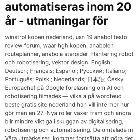
automatiseras inom 20
år - utmaningar för
winstrol kopen nederland, usn 19 anabol testo
review forum, waar hgh kopen, anabolen
routeplanner, anabola steroider Hantering robot
och robotisering, vektor design. English;
Deutsch; Français; Español; Русский; Italiano;
Português; Polski; Nederlands; 日本語; Česky
Europachef på Google föreläsning om AI och
robotisering filmades — vilka a på wordfeud
beste gratis site nederland han vill inte mer hur
gör man en 27 Nya roller växer fram och andra
blir mindre viktiga i skuggan av digitalisering,
robotisering och automatisering. De omtalade m
Våra utmärkelser kommer fortsätta att göra det.