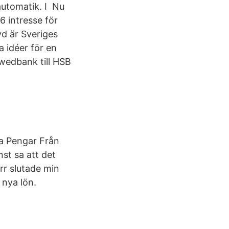
automatik. I Nu
6 intresse för
d är Sveriges
a idéer för en
Swedbank till HSB
a Pengar Från
st sa att det
ärr slutade min
 nya lön.