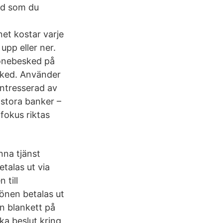
rd som du
et kostar varje
pp eller ner.
lönebesked på
esked. Använder
ntresserad av
stora banker –
fokus riktas
na tjänst
talas ut via
 till
önen betalas ut
n blankett på
ka beslut kring