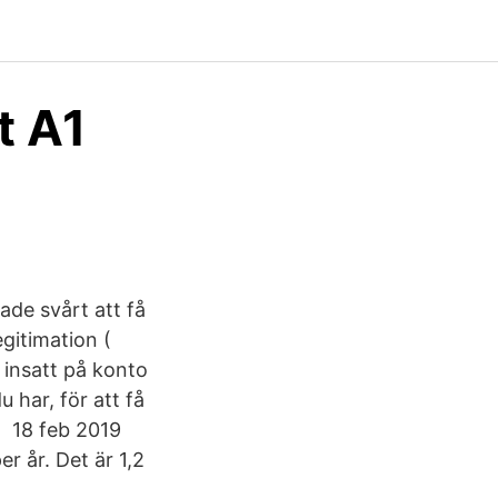
t A1
ade svårt att få
gitimation (
n insatt på konto
 har, för att få
a 18 feb 2019
r år. Det är 1,2