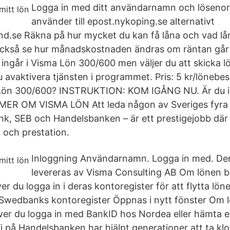
Logga in med ditt användarnamn och löseno
använder till epost.nykoping.se alternativt
d.se Räkna på hur mycket du kan få låna och vad lån
ckså se hur månadskostnaden ändras om räntan går u
ingår i Visma Lön 300/600 men väljer du att skicka 
u avaktivera tjänsten i programmet. Pris: 5 kr/löneb
Lön 300/600? INSTRUKTION: KOM IGÅNG NU. Är du i
MER OM VISMA LÖN Att leda någon av Sveriges fyra 
, SEB och Handelsbanken – är ett prestigejobb där 
och prestation.
Inloggning Användarnamn. Logga in med. Den
levereras av Visma Consulting AB Om lönen be
du logga in i deras kontoregister för att flytta lönen
Swedbanks kontoregister Öppnas i nytt fönster Om l
er du logga in med BankID hos Nordea eller hämta e
i på Handelsbanken har hjälpt generationer att ta klo