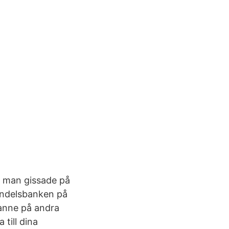
ch man gissade på
andelsbanken på
ranne på andra
 till dina