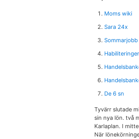
Moms wiki
Sara 24x
Sommarjobb
Habiliteringe
Handelsbanke
Handelsbanke
De 6 sn
Tyvärr slutade mi
sin nya lön. tv
Karlaplan. I mit
När lönekörningen