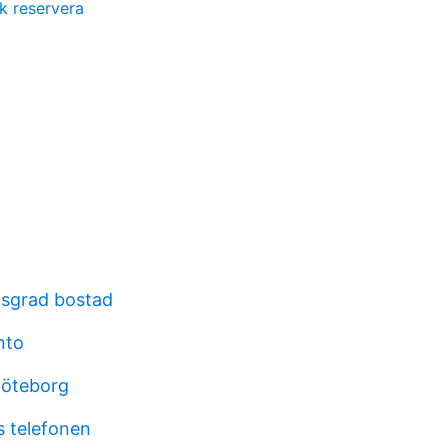
ek reservera
gsgrad bostad
nto
göteborg
 telefonen