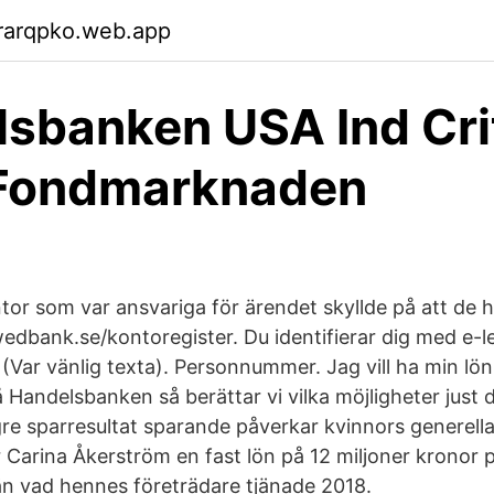
rarqpko.web.app
sbanken USA Ind Cri
 Fondmarknaden
tor som var ansvariga för ärendet skyllde på att de h
edbank.se/kontoregister. Du identifierar dig med e-le
(Var vänlig texta). Personnummer. Jag vill ha min lö
Handelsbanken så berättar vi vilka möjligheter just du
gre sparresultat sparande påverkar kvinnors generell
 Carina Åkerström en fast lön på 12 miljoner kronor pe
än vad hennes företrädare tjänade 2018.