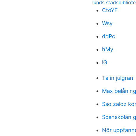
lunds stadsbibliot
CtoYF
Wsy
ddPc
hMy
lG
Ta in julgran
Max belånin
Sso zaloz ko
Scenskolan 
Nör uppfanns