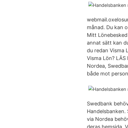
webmail.oxelosun
månad. Du kan o
Mitt Lönebesked 
annat sätt kan d
du redan Visma 
Visma Lön? LÄS 
Nordea, Swedbank
både mot person 
Swedbank behöver 
Handelsbanken. 
via Nordea behöv
deras hemsida. V