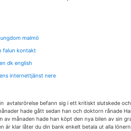
 ungdom malmö
n falun kontakt
n dk english
ns internettjänst nere
n avtalsrörelse befann sig i ett kritiskt slutskede o
å månader hade gått sedan han och doktorn rånade H
ten av månaden hade han köpt den nya bilen av sin g
 är klar låter du din bank enkelt betala ut alla lönerna