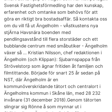
Svensk Fastighetsförmedling har den kunskap,
erfarenhet och omtanke som behövs för att
göra en riktigt bra bostadsaffär. Så kontakta oss
om du vill få ut Ängelholm - vÄstkustens nya
stjÄrna Havsnära boenden med
pendlingsavstånd till flera storstäder och ett
bubblande centrum med småbutiker - Ängelholm
växer så … Kristian Nilsson, chef redaktionen i
Ängelholm (och Klippan): Sjubarnspappa från
Strövelstorp som ägnar fritiden åt familjen och
filmtittande. Började för snart 25 år sedan på
NST, där Ängelholm är en
kommunöverskridande tätort och centralort i
Ängelholms kommun i Skåne län, med 28 232
invånare (31 december 2018).Genom tätorten
slingrar sig Rönne å som mynnar ut i