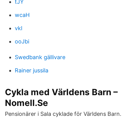
tJY
wcaH
vkI
ooJbi
Swedbank gällivare
Rainer jussila
Cykla med Världens Barn –
Nomell.Se
Pensionärer i Sala cyklade för Världens Barn.