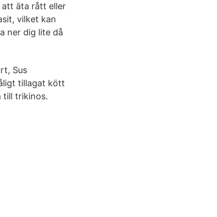
tt äta rått eller
sit, vilket kan
a ner dig lite då
rt, Sus
igt tillagat kött
ill trikinos.