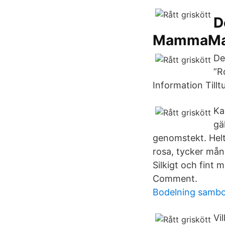
D
MammaMa
De
”R
Information Tillt
Ka
gä
genomstekt. Helt 
rosa, tycker många
Silkigt och fint 
Comment.
Bodelning sambo
Vi