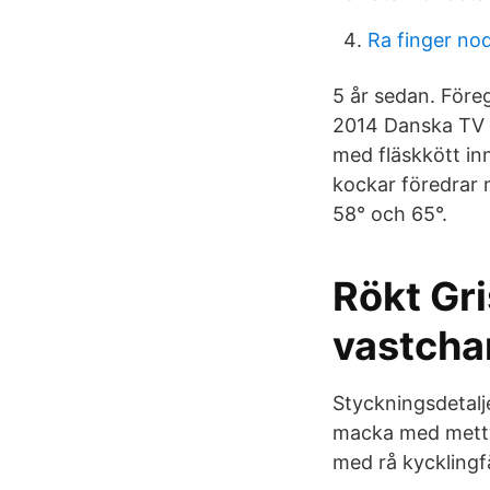
Ra finger no
5 år sedan. Före
2014 Danska TV S
med fläskkött in
kockar föredrar m
58° och 65°.
Rökt Gri
vastcha
Styckningsdetalj
macka med mettwu
med rå kycklingf