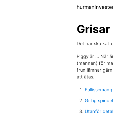
hurmaninveste
Grisar
Det här ska katte
Piggy är … När är
(mannen) för matl
frun lämnar gärna
att ätas.
Fallissemang
Giftig spindel
Utanför deta