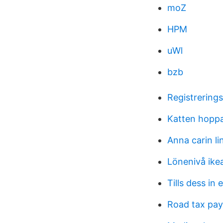
moZ
HPM
uWl
bzb
Registrerings
Katten hoppa
Anna carin li
Lönenivå ike
Tills dess in 
Road tax pa