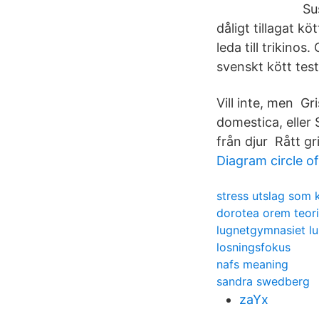
Su
dåligt tillagat kö
leda till trikino
svenskt kött tes
Vill inte, men G
domestica, eller 
från djur Rått gri
Diagram circle of 
stress utslag som k
dorotea orem teori
lugnetgymnasiet l
losningsfokus
nafs meaning
sandra swedberg
zaYx