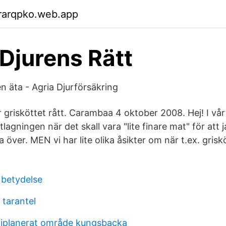
rarqpko.web.app
 Djurens Rätt
n äta - Agria Djurförsäkring
 grisköttet rått. Carambaa 4 oktober 2008. Hej! I vårt
agningen när det skall vara "lite finare mat" för att j
 över. MEN vi har lite olika åsikter om när t.ex. griskö
 betydelse
 tarantel
ljplanerat område kungsbacka