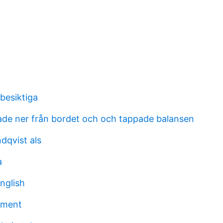
besiktiga
de ner från bordet och och tappade balansen
ndqvist als
a
english
yment