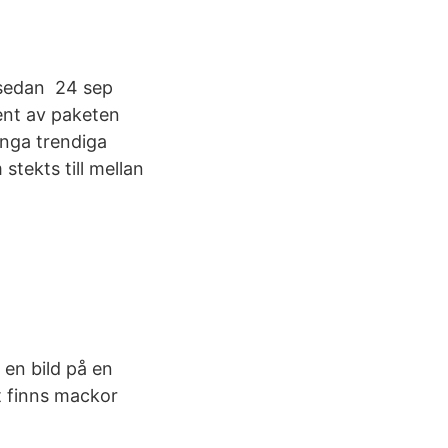
r sedan 24 sep
ent av paketen
nga trendiga
stekts till mellan
en bild på en
t finns mackor