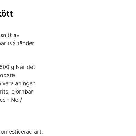
kött
snitt av
par två tänder.
 500 g När det
godare
å vara aningen
rits, björnbär
es - No /
domesticerad art,