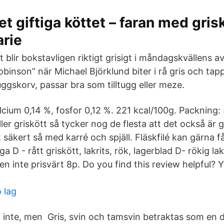
et giftiga köttet – faran med gris
rie
t blir bokstavligen riktigt grisigt i måndagskvällens av
obinson” när Michael Björklund biter i rå gris och tap
uggskorv, passar bra som tilltugg eller meze.
lcium 0,14 %, fosfor 0,12 %. 221 kcal/100g. Packning:
ller griskött så tycker nog de flesta att det också är 
säkert så med karré och spjäll. Fläskfilé kan gärna f
 D - rått griskött, lakrits, rök, lagerblad D- rökig lak
men inte prisvärt 8p. Do you find this review helpful? Y
 lag
ll inte, men Gris, svin och tamsvin betraktas som en 