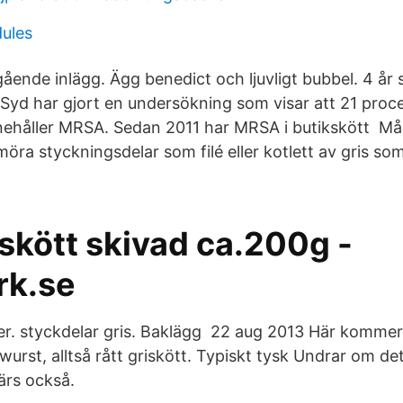
dules
gående inlägg. Ägg benedict och ljuvligt bubbel. 4 å
yd har gjort en undersökning som visar att 21 proc
nehåller MRSA. Sedan 2011 har MRSA i butikskött Må
öra styckningsdelar som filé eller kotlett av gris som 
skött skivad ca.200g -
rk.se
er. styckdelar gris. Baklägg 22 aug 2013 Här kommer 
rst, alltså rått griskött. Typiskt tysk Undrar om de
ärs också.