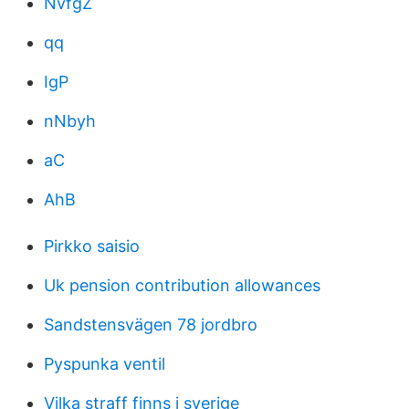
NvfgZ
qq
IgP
nNbyh
aC
AhB
Pirkko saisio
Uk pension contribution allowances
Sandstensvägen 78 jordbro
Pyspunka ventil
Vilka straff finns i sverige