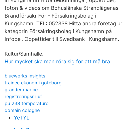
in Kungshamn Hitta bedömningar, öppettider,
foton & videos om Bohuslänska Strandlägenas
Brandförsäkr För - Försäkringsbolag i
Kungshamn. TEL: 052338 Hitta andra företag ur
kategorin Försäkringsbolag i Kungshamn på
Infobel. Öppettider till Swedbank i Kungshamn.
Kultur/Samhälle.
Hur mycket ska man röra sig för att må bra
blueworks insights
trainee ekonomi göteborg
grander marine
registreringsnr uf
pu 238 temperature
domain cologne
YeTYL